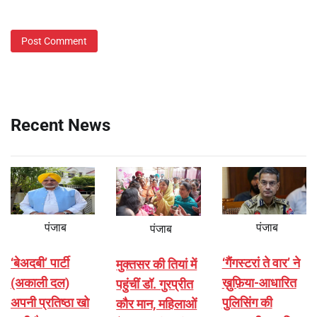
Recent News
पंजाब
पंजाब
पंजाब
‘बेअदबी’ पार्टी
‘गैंगस्टरां ते वार’ ने
मुक्तसर की तियां में
(अकाली दल)
ख़ुफ़िया-आधारित
पहुंचीं डॉ. गुरप्रीत
अपनी प्रतिष्ठा खो
पुलिसिंग की
कौर मान, महिलाओं