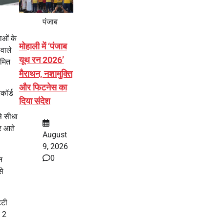
पंजाब
ाओं के
मोहाली में ‘पंजाब
 वाले
यूथ रन 2026’
ीमित
मैराथन, नशामुक्ति
और फिटनेस का
कॉर्ड
दिया संदेश
से सीधा
र आते
August
9, 2026
0
न
से
्टी
ब 2