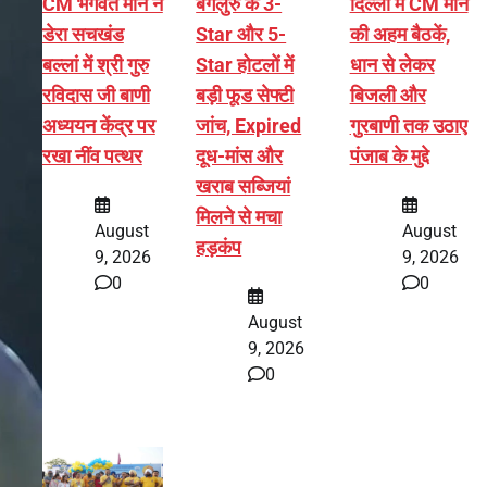
CM भगवंत मान ने
बेंगलुरु के 3-
दिल्ली में CM मान
डेरा सचखंड
Star और 5-
की अहम बैठकें,
बल्लां में श्री गुरु
Star होटलों में
धान से लेकर
रविदास जी बाणी
बड़ी फूड सेफ्टी
बिजली और
अध्ययन केंद्र पर
जांच, Expired
गुरबाणी तक उठाए
रखा नींव पत्थर
दूध-मांस और
पंजाब के मुद्दे
खराब सब्जियां
मिलने से मचा
August
August
हड़कंप
9, 2026
9, 2026
0
0
August
9, 2026
0