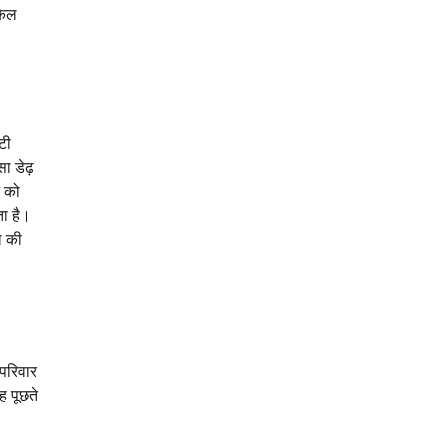
केल
टी
ा डेढ़
न को
ता है।
ल की
 परिवार
ह पूछते
?