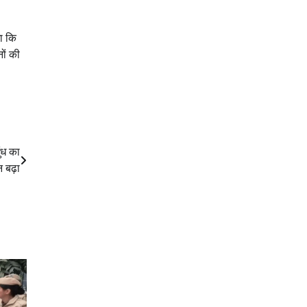
ा कि
ों की
ुंध का
 बढ़ा