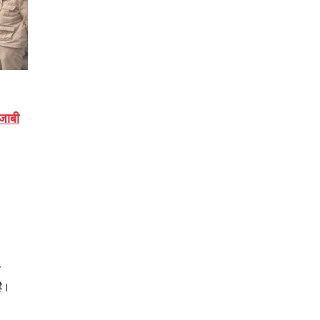
जाबी
न
है।