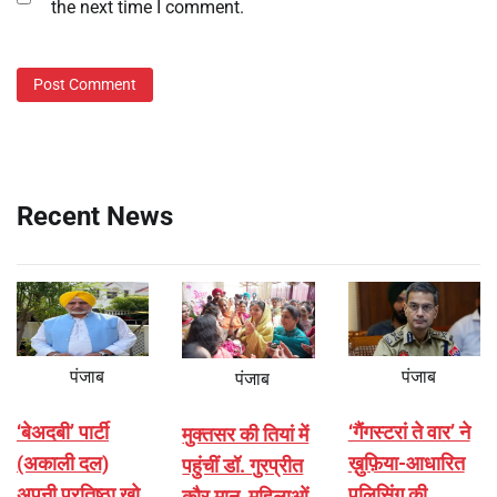
the next time I comment.
Recent News
पंजाब
पंजाब
पंजाब
‘बेअदबी’ पार्टी
‘गैंगस्टरां ते वार’ ने
मुक्तसर की तियां में
(अकाली दल)
ख़ुफ़िया-आधारित
पहुंचीं डॉ. गुरप्रीत
अपनी प्रतिष्ठा खो
पुलिसिंग की
कौर मान, महिलाओं