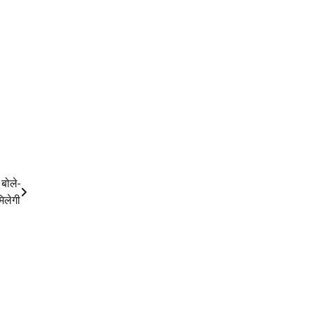
बोले-
िलेगी