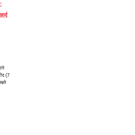
:
ार्द
आने
रीद (7
ेखते