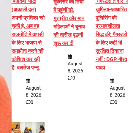
‘बेअदबी’ पार्टी
‘गैंगस्टरां ते वार’ ने
मुक्तसर की तियां
(अकाली दल)
ख़ुफ़िया-आधारित
में पहुंचीं डॉ.
अपनी प्रतिष्ठा खो
पुलिसिंग की
गुरप्रीत कौर मान,
चुकी है, अब वह
प्रभावशीलता
महिलाओं ने चुनाव
राजनीति में वापसी
सिद्ध की; गैंगस्टरों
की तारीख पूछनी
के लिए भाजपा से
के लिए कहीं भी
शुरू कर दी
समझौता करने की
सुरक्षित ठिकाना
कोशिश कर रही
नहीं : DGP गौरव
August
है: बलतेज पन्नू
यादव
8, 2026
0
August
August
8, 2026
8, 2026
0
0