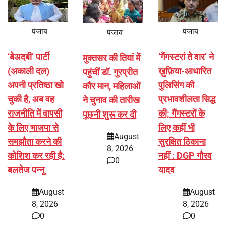
पंजाब
पंजाब
पंजाब
‘बेअदबी’ पार्टी
‘गैंगस्टरां ते वार’ ने
मुक्तसर की तियां में
(अकाली दल)
ख़ुफ़िया-आधारित
पहुंचीं डॉ. गुरप्रीत
अपनी प्रतिष्ठा खो
पुलिसिंग की
कौर मान, महिलाओं
चुकी है, अब वह
प्रभावशीलता सिद्ध
ने चुनाव की तारीख
राजनीति में वापसी
की; गैंगस्टरों के
पूछनी शुरू कर दी
के लिए भाजपा से
लिए कहीं भी
August
समझौता करने की
सुरक्षित ठिकाना
8, 2026
कोशिश कर रही है:
नहीं : DGP गौरव
0
बलतेज पन्नू
यादव
August
August
8, 2026
8, 2026
0
0