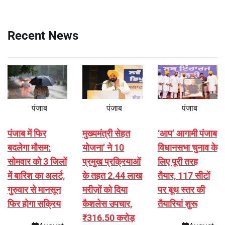
Recent News
पंजाब
पंजाब
पंजाब
पंजाब में फिर
मुख्यमंत्री सेहत
‘आप’ आगामी पंजाब
बदलेगा मौसम:
योजना’ ने 10
विधानसभा चुनाव के
सोमवार को 3 जिलों
प्रमुख प्रक्रियाओं
लिए पूरी तरह
में बारिश का अलर्ट,
के तहत 2.44 लाख
तैयार, 117 सीटों
गुरुवार से मानसून
मरीज़ों को दिया
पर बूथ स्तर की
फिर होगा सक्रिय
कैशलेस उपचार,
तैयारियां शुरू
₹316.50 करोड़