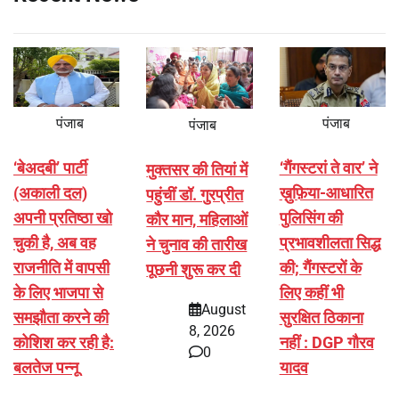
पंजाब
पंजाब
पंजाब
‘बेअदबी’ पार्टी
‘गैंगस्टरां ते वार’ ने
मुक्तसर की तियां में
(अकाली दल)
ख़ुफ़िया-आधारित
पहुंचीं डॉ. गुरप्रीत
अपनी प्रतिष्ठा खो
पुलिसिंग की
कौर मान, महिलाओं
चुकी है, अब वह
प्रभावशीलता सिद्ध
ने चुनाव की तारीख
राजनीति में वापसी
की; गैंगस्टरों के
पूछनी शुरू कर दी
के लिए भाजपा से
लिए कहीं भी
August
समझौता करने की
सुरक्षित ठिकाना
8, 2026
कोशिश कर रही है:
नहीं : DGP गौरव
0
बलतेज पन्नू
यादव