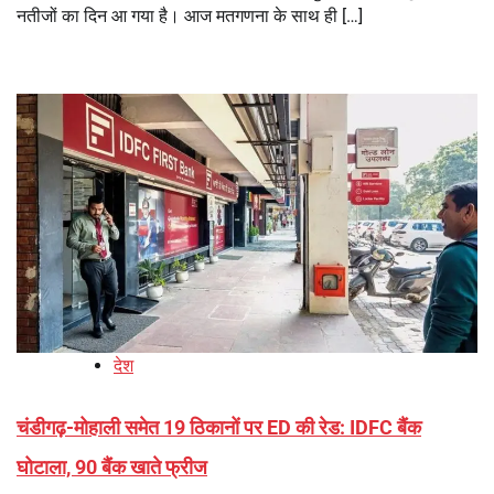
नतीजों का दिन आ गया है। आज मतगणना के साथ ही […]
देश
चंडीगढ़-मोहाली समेत 19 ठिकानों पर ED की रेड: IDFC बैंक
घोटाला, 90 बैंक खाते फ्रीज