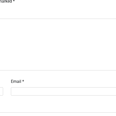
 marked
*
Email
*