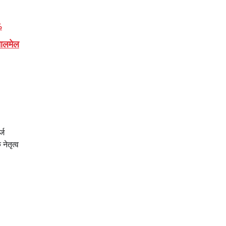
%
ालमेल
्ज
नेतृत्व