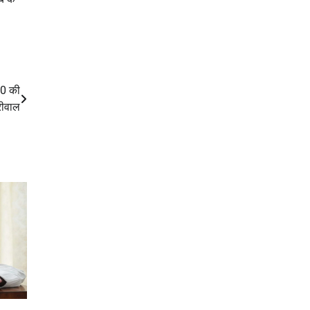
00 की
रीवाल