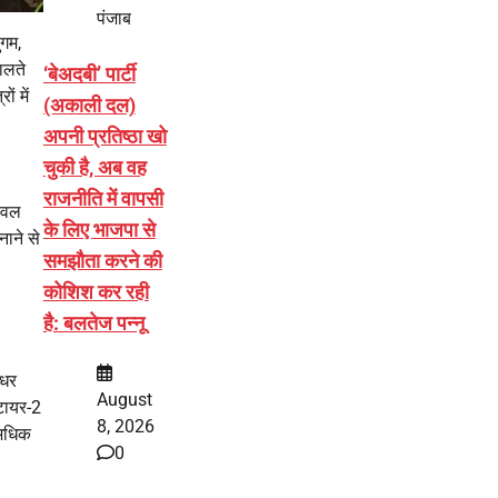
पंजाब
ुगम,
ालते
‘बेअदबी’ पार्टी
ं में
(अकाली दल)
अपनी प्रतिष्ठा खो
चुकी है, अब वह
राजनीति में वापसी
केवल
के लिए भाजपा से
नाने से
समझौता करने की
कोशिश कर रही
है: बलतेज पन्नू
ंधर
August
 टायर-2
8, 2026
 अधिक
0