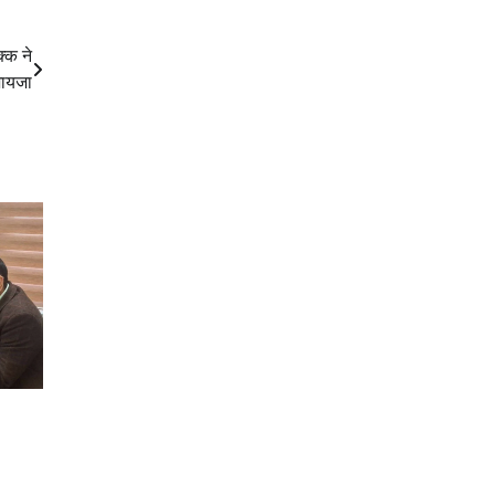
्क ने
जायजा