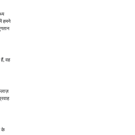
थ्य
ं हमने
भुगतान
ैं, वह
्लाज़
प्रवाह
 के