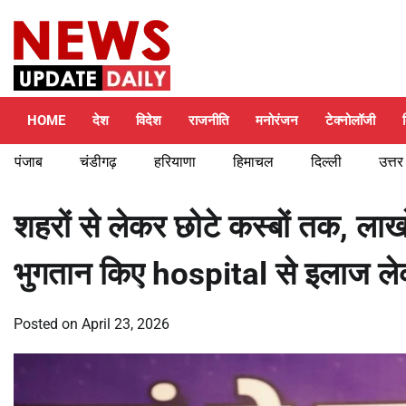
Skip
Sunday, August 9, 2026
to
content
HOME
देश
विदेश
राजनीति
मनोरंजन
टेक्नोलॉजी
पंजाब
चंडीगढ़
हरियाणा
हिमाचल
दिल्ली
उत्तर
शहरों से लेकर छोटे कस्बों तक, ला
भुगतान किए hospital से इलाज लेक
Posted on
April 23, 2026