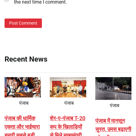
the next time I comment.
Recent News
पंजाब
पंजाब
पंजाब
पंजाब की धार्मिक
शेर-ए-पंजाब T-20
पंजाब में मानसून
एकता और भाईचारा
कप के खिलाड़ियों
सुस्त, उमस बढ़ाएगी
हमारी सबसे बड़ी
से मिले मुख्यमंत्री,