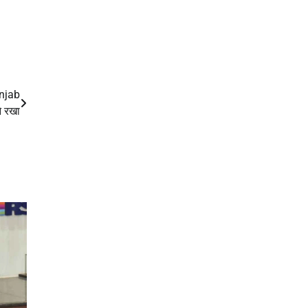
unjab
े रखा