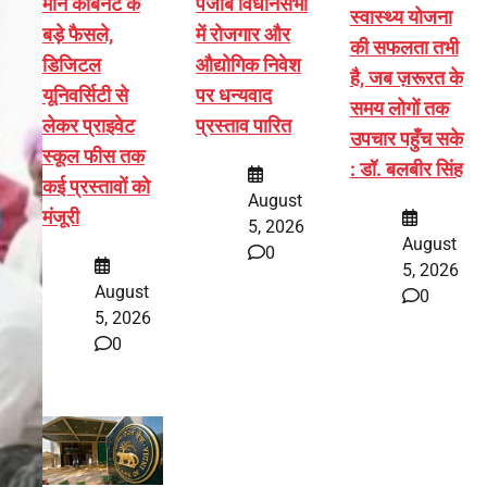
मान कैबिनेट के
पंजाब विधानसभा
स्वास्थ्य योजना
बड़े फैसले,
में रोजगार और
की सफलता तभी
डिजिटल
औद्योगिक निवेश
है, जब ज़रूरत के
यूनिवर्सिटी से
पर धन्यवाद
समय लोगों तक
लेकर प्राइवेट
प्रस्ताव पारित
उपचार पहुँच सके
स्कूल फीस तक
: डॉ. बलबीर सिंह
कई प्रस्तावों को
August
मंजूरी
5, 2026
August
0
5, 2026
August
0
5, 2026
0