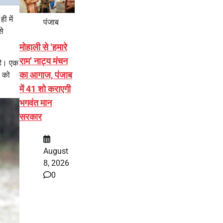
ी में
पंजाब
से
मोहाली से ‘हमारे
राम’ नाट्य मंचन
 है। एक
का आगाज, पंजाब
ं को
में 41 शो कराएगी
भगवंत मान
सरकार
August
8, 2026
0