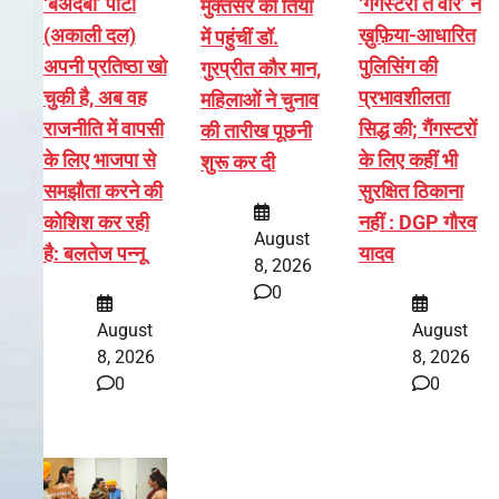
‘बेअदबी’ पार्टी
‘गैंगस्टरां ते वार’ ने
मुक्तसर की तियां
(अकाली दल)
ख़ुफ़िया-आधारित
में पहुंचीं डॉ.
अपनी प्रतिष्ठा खो
पुलिसिंग की
गुरप्रीत कौर मान,
चुकी है, अब वह
प्रभावशीलता
महिलाओं ने चुनाव
राजनीति में वापसी
सिद्ध की; गैंगस्टरों
की तारीख पूछनी
के लिए भाजपा से
के लिए कहीं भी
शुरू कर दी
समझौता करने की
सुरक्षित ठिकाना
कोशिश कर रही
नहीं : DGP गौरव
August
है: बलतेज पन्नू
यादव
8, 2026
0
August
August
8, 2026
8, 2026
0
0