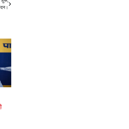
शुरू,
वेदन।
ी