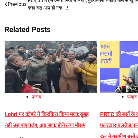
Punjab में इन कर्मचारियों ने लगाई मुख्यमंत्री भगवंत मान से गुहार
Post
Previous:
कहा-बस आप ही एक …!
navigation
Related Posts
पंजाब
पंजाब
Lohri पर कोहरे ने किरकिरा किया मजा:सुबह
PRTC की बसों के
नहीं उड़ पाए पतंग, अब साफ होने लगा मौसम
पलटवार:बलतेज पन्न
दल ने ग्रामीण बसो