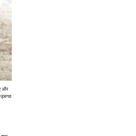
ाए और
ड़बग्घा