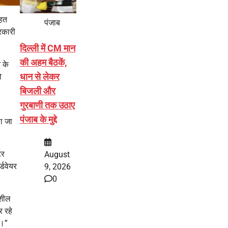
तहत
पंजाब
रकारी
दिल्ली में CM मान
की अहम बैठकें,
 के
धान से लेकर
ो
बिजली और
गुरबाणी तक उठाए
पंजाब के मुद्दे
ला जा
टर
August
्डवेयर
9, 2026
0
यशील
र रहे
े।”