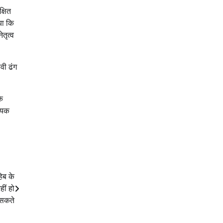
्षित
या कि
ेतृत्व
वी ढंग
के
श्यक
िब के
ीं हो
सकते