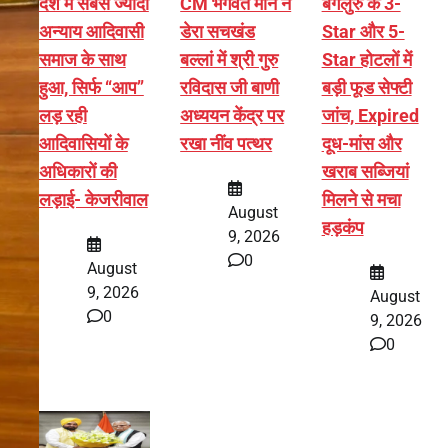
देश में सबसे ज्यादा
CM भगवंत मान ने
बेंगलुरु के 3-
अन्याय आदिवासी
डेरा सचखंड
Star और 5-
समाज के साथ
बल्लां में श्री गुरु
Star होटलों में
हुआ, सिर्फ ‘‘आप’’
रविदास जी बाणी
बड़ी फूड सेफ्टी
लड़ रही
अध्ययन केंद्र पर
जांच, Expired
आदिवासियों के
रखा नींव पत्थर
दूध-मांस और
अधिकारों की
खराब सब्जियां
लड़ाई- केजरीवाल
मिलने से मचा
August
हड़कंप
9, 2026
0
August
9, 2026
August
0
9, 2026
0