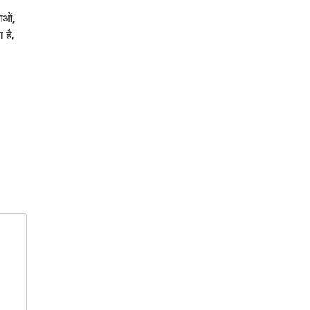
ाओं,
 है,