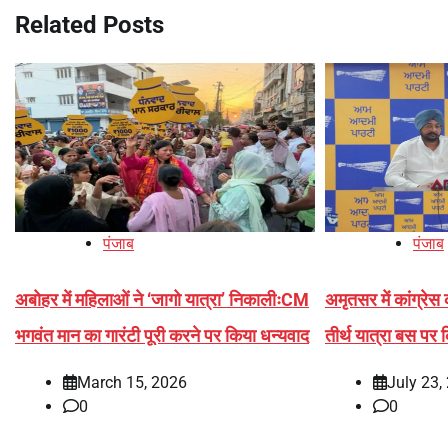
Related Posts
पंजाब
पंजाब
अबोहर में महिलाओं ने ‘जागो यात्रा’ निकालीःCM
अमृतसर में कांग्रेस क
भगवंत मान का गारंटी पूरी करने पर किया धन्यवाद
तीर्थ यात्रा बस पर
March 15, 2026
July 23,
0
0