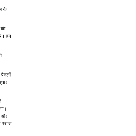
ब के
ं को
 थे। हम
ही
 पैनलों
ुधार
ं
एगा।
ैं और
प्राप्त