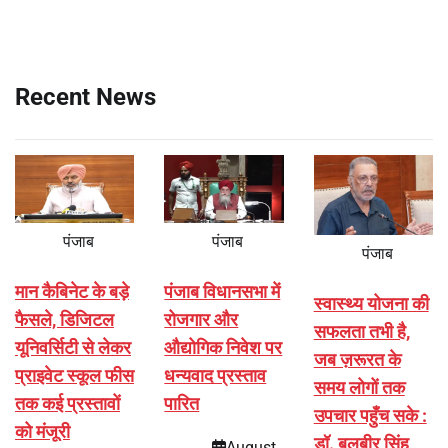
Recent News
पंजाब
पंजाब
पंजाब
मान कैबिनेट के बड़े
पंजाब विधानसभा में
स्वास्थ्य योजना की
फैसले, डिजिटल
रोजगार और
सफलता तभी है,
यूनिवर्सिटी से लेकर
औद्योगिक निवेश पर
जब ज़रूरत के
प्राइवेट स्कूल फीस
धन्यवाद प्रस्ताव
समय लोगों तक
तक कई प्रस्तावों
पारित
उपचार पहुँच सके :
को मंजूरी
डॉ. बलबीर सिंह
August