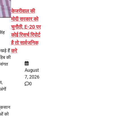
केजरीवाल की
मोदी सरकार को
चुनौती, E-20 पर
िंह
कोई रिसर्च रिपोर्ट
है तो सार्वजनिक
करे
़े हैं
ाहिब की
 संगत
August
7, 2026
य,
0
ंगों
नुकसान
ाओं को