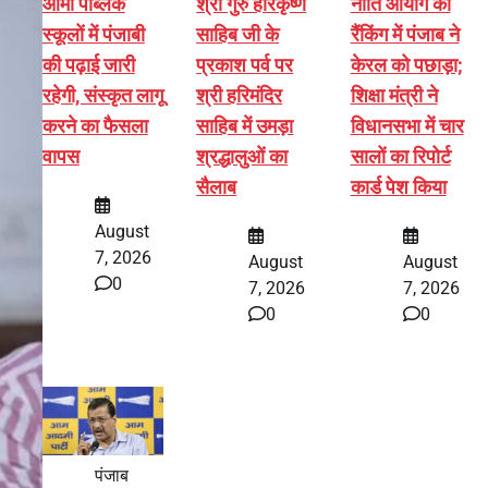
आर्मी पब्लिक
श्री गुरु हरिकृष्ण
नीति आयोग की
स्कूलों में पंजाबी
साहिब जी के
रैंकिंग में पंजाब ने
की पढ़ाई जारी
प्रकाश पर्व पर
केरल को पछाड़ा;
रहेगी, संस्कृत लागू
श्री हरिमंदिर
शिक्षा मंत्री ने
करने का फैसला
साहिब में उमड़ा
विधानसभा में चार
वापस
श्रद्धालुओं का
सालों का रिपोर्ट
सैलाब
कार्ड पेश किया
August
7, 2026
August
August
0
7, 2026
7, 2026
0
0
पंजाब