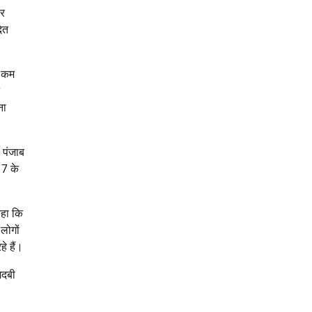
पर
दित
े कम
ना
 पंजाब
17 के
कहा कि
लोगों
े हैं।
अदबी