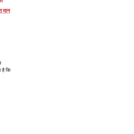
त मान
व
 है कि