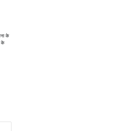
पना के
 के