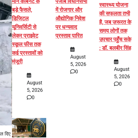
मान कैबिनेट के
पंजाब विधानसभा
स्वास्थ्य योजना
बड़े फैसले,
में रोजगार और
की सफलता तभी
डिजिटल
औद्योगिक निवेश
है, जब ज़रूरत के
यूनिवर्सिटी से
पर धन्यवाद
समय लोगों तक
लेकर प्राइवेट
प्रस्ताव पारित
उपचार पहुँच सके
स्कूल फीस तक
: डॉ. बलबीर सिंह
कई प्रस्तावों को
August
मंजूरी
5, 2026
August
0
5, 2026
August
0
5, 2026
0
ोल दिए