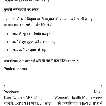
समुदाय की हर मांग पर साथ खड़ी है।”
चुनावी समीकरणों पर असर
तरनतारन क्षेत्र में
विमुक्त जाति समुदाय
की संख्या अच्छी-खासी है। इस
समुदाय का बिना शर्त समर्थन मिलने से:
आप की चुनावी स्थिति मजबूत
वोटों में
एकजुटता
की संभावना बढ़ी
अन्य दलों पर
दबाव भी बढ़ा
राजनीतिक जानकार इसे
आप के पक्ष में बड़ा मोड़
मान रहे हैं।
Posted in
पंजाब
Post
Previous:
Next:
navigation
Tarn Taran में APP को बड़ी
Women’s Health Mann सरकार
मज़बूती, Congress और BJP छोड़
की प्राथमिकता! ‘Navi Disha’ से