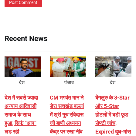
Recent News
देश
पंजाब
देश
देश में सबसे ज्यादा
CM भगवंत मान ने
बेंगलुरु के 3-Star
अन्याय आदिवासी
डेरा सचखंड बल्लां
और 5-Star
समाज के साथ
में श्री गुरु रविदास
होटलों में बड़ी फूड
हुआ, सिर्फ ‘‘आप’’
जी बाणी अध्ययन
सेफ्टी जांच,
लड़ रही
केंद्र पर रखा नींव
Expired दूध-मांस