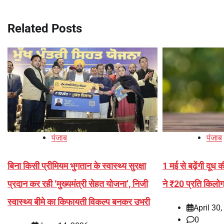
navigation
Related Posts
पंजाब
पंजाब
बिना किसी प्रीमियम भुगतान के स्वास्थ्य सुरक्षा
1 मई से बढ़ेंगी दू
प्रदान कर रही ‘मुख्यमंत्री सेहत योजना’, निजी
ने ₹20 प्रति किलोग्
स्वास्थ्य बीमे का किफायती विकल्प बनकर उभरी
April 30
0