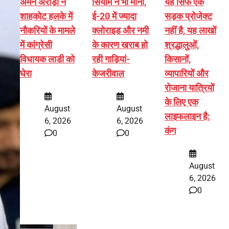
अमन अरोड़ा ने
सियाम ने भी माना,
यह सिर्फ एक
शाहकोट हलके में
ई-20 में ज्यादा
सड़क प्रोजेक्ट
नौकरियों के मामले
क्लोराइड और नमी
नहीं है, यह लाखों
में कांग्रेसी
के कारण खराब हो
श्रद्धालुओं,
विधायक लाडी को
रही गाड़ियां-
किसानों,
घेरा
केजरीवाल
व्यापारियों और
रोजाना यात्रियों
के लिए एक
August
August
लाइफलाइन है:
6, 2026
6, 2026
कंग
0
0
August
6, 2026
0