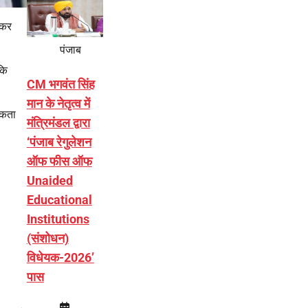
़कर
पंजाब
कि
CM भगवंत सिंह
मान के नेतृत्व में
िकता
मंत्रिमंडल द्वारा
‘पंजाब रेगुलेशन
ऑफ फीस ऑफ
Unaided
Educational
Institutions
(संशोधन)
विधेयक-2026’
पास