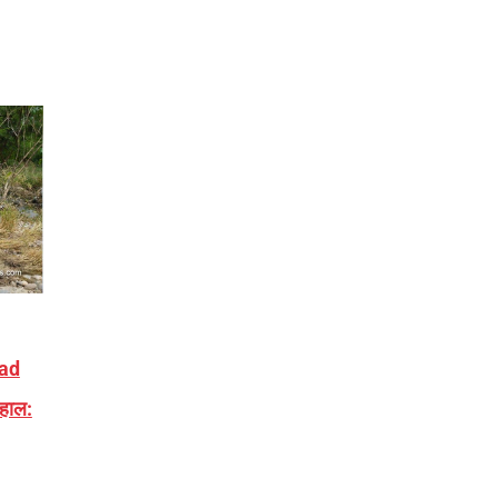
oad
हाल: