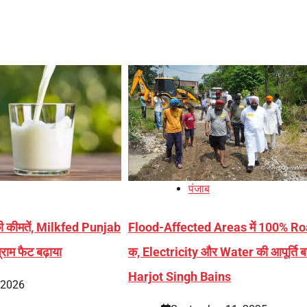
पंजाब
ध की कीमतें, Milkfed Punjab
Flood-Affected Areas में 100% R
राम फैट बढ़ाया
क, Electricity और Water की आपूर्ति ब
Harjot Singh Bains
, 2026