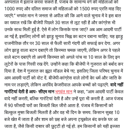
अस्पताल में इलाज करवा सकते हैं. पंजाब के सामान्य वर्ग की महिलाओं को
1000 रुपए और दलित समाज की महिलाओं को 1500 रुपए प्रति माह दिए
जाएंगे.” भगवंत मान ने जनता से अपील की कि आने वाले चुनाव में वे इस बात
का ख्याल रखें कि बीजेपी पिछले 30 साल से लूट रही है और कांग्रेस भी
उनके साथ मिली हुई है. ऐसे में लोग किसके पास जाएं? अब आम आदमी पार्टी
आ गई है, इसलिए लोगों को झाड़ू चुनाव चिह्न का बटन दबाना चाहिए. यह झाड़ू
राजनीतिक तौर पर 30 साल से फैली सारी गंदगी की सफाई कर देगा. अगर
लोग झाड़ू वाला बटन दबाएंगे तो किस्मत चमक जाएगी, लेकिन अगर वे पहले
वाले बटन दबाएंगे तो अपनी किस्मत को अगले पांच या 10 साल के लिए इन
लुटेरों के पास गिरवी रख देंगे. उन्होंने कहा कि बीजेपी ने गुजरात को बर्बाद कर
दिया है. देश में गुजरात का झूठा मॉडल बेचे गए. इसलिए जिला परिषद चुनाव में
आम आदमी पार्टी को वोट दें. बीजेपी-कांग्रेस वाले लोगों केा धर्म और जाति के
नाम पर लड़ाएंगे, लेकिन अरविंद केजरीवाल आपके बच्चों को पढ़ाएंगे.
वादे नहीं
गारंटियां देती है आप- सीएम मान
भगवंत मान
ने कहा, “आम आदमी पार्टी केवल
वादे नहीं करती, बल्कि गारंटियां देती है और उन्हें पूरा भी करती है. आज पंजाब
में 90 फीसदी घरों का बिजली बिल जीरो आता है. पंजाब में किसानों को
बिल्कुल मुफ्त बिजली मिलती है और वह भी दिन के समय. किसान सुबह 10
बजे खेत में जाता है और शाम को छह बजे अपना ट्यूबवेल बंद करके घर आ
जाता है, जैसे किसी दफ्तर की छुट्टी हो गई हो. हम किसानों को यही इज्जत