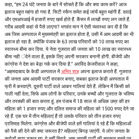
कहा, “हम 24 घंटे जनता के बारे में सोचते हैं कि और क्या काम करें? आज
इलाज बहुत महंगा हो गया है. सिटी स्कैन समेत कई जांचें बहुत महंगी हैं. दवाई
और एमआरआई में हजारों रुपए खर्च होते हैं. कैंसर में लाखों रुपए लग जाते हैं.
गरीब आदमी कहां से पैसे लाएगा? भगवंत मान ने ऐसी व्यवस्था कर दी है कि
अब जिस अस्पताल में मुख्यमंत्री का इलाज होता है, उसी में आम आदमी का भी
इलाज हो रहा है. क्योंकि पंजाब के 63 लाख परिवारों को 10 लाख रुपए का
स्वास्थ्य बीमा कर दिया. ये नेता गुजरात की जनता को 10 लाख का स्वास्थ्य
बीमा नही ंदेने वाला है, इसके लिए अपनी सरकार बनानी होगी. बीजेपी और
कांग्रेस ने देश का बेड़ा गर्क कर दिया है.” अरविंद केजरीवाल ने कहा,
“अहमदाबाद के केडी अस्पताल में
अमित शाह
अपना इलाज कराते हैं. गुजरात
की जनता आम आदमी पार्टी सरकार बनाए, सबका इलाज केडी अस्पताल में
फ्री में करवाएंगे. दूसरी पार्टी वाले आकर गालियां देते हैं. लेकिन मैं किसी को
गाली नहीं देता, सिर्फ आम लोगों के परिवार, उनके बच्चों और गुजरात के भविष्य
और तरक्की की बात करता हूं. हम पंजाब में 18 साल से अधिक उम्र की हर
महिला को 1 हजार रुपए और दलित समाज की महिला को 1500 रुपए देने जा
रहे हैं. एक घर में तीन महिलाएं हैं तो उसके परिवार को तीन हजार रुपए
प्रतिमाह मिलेगा. कांग्रेस और बीजेपी वाले हमें गालियां दे रहे हैं कि महिलाओं
को पैसे की देने की क्या जरूरत है? महिलाएं बिगड़ जाएंगी. ये लोग जनता के
करोड़ों रुपए डकार गए, ये नहीं बिगड़े. आम आदमी पार्टी की सरकार बनने पर