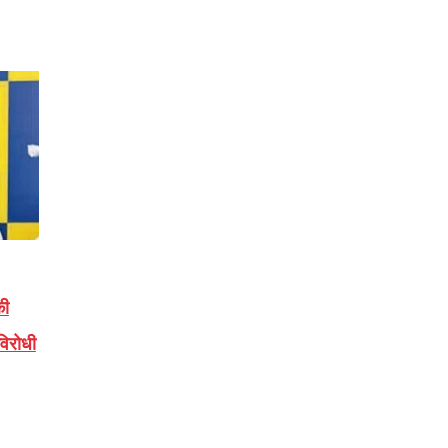
की
विरोधी