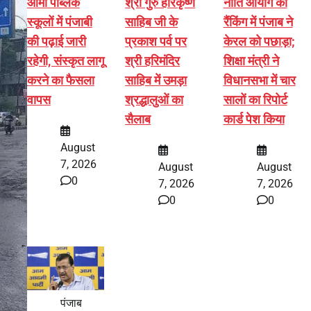
आर्मी पब्लिक
श्री गुरु हरिकृष्ण
नीति आयोग की
स्कूलों में पंजाबी
साहिब जी के
रैंकिंग में पंजाब ने
की पढ़ाई जारी
प्रकाश पर्व पर
केरल को पछाड़ा;
रहेगी, संस्कृत लागू
श्री हरिमंदिर
शिक्षा मंत्री ने
करने का फैसला
साहिब में उमड़ा
विधानसभा में चार
वापस
श्रद्धालुओं का
सालों का रिपोर्ट
सैलाब
कार्ड पेश किया
August
7, 2026
August
August
0
7, 2026
7, 2026
0
0
पंजाब