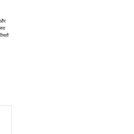
ा और
जपा
ीमतों