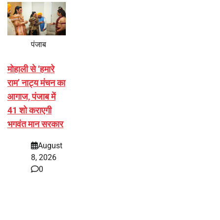
पंजाब
मोहाली से ‘हमारे
राम’ नाट्य मंचन का
आगाज, पंजाब में
41 शो कराएगी
भगवंत मान सरकार
August
8, 2026
0