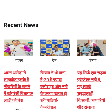
Recent News
पंजाब
देश
पंजाब
अमन अरोड़ा ने
सियाम ने भी माना,
यह सिर्फ एक सड़क
शाहकोट हलके में
ई-20 में ज्यादा
प्रोजेक्ट नहीं है,
नौकरियों के मामले
क्लोराइड और नमी
यह लाखों
में कांग्रेसी विधायक
के कारण खराब हो
श्रद्धालुओं,
लाडी को घेरा
रही गाड़ियां-
किसानों, व्यापारियों
केजरीवाल
और रोजाना