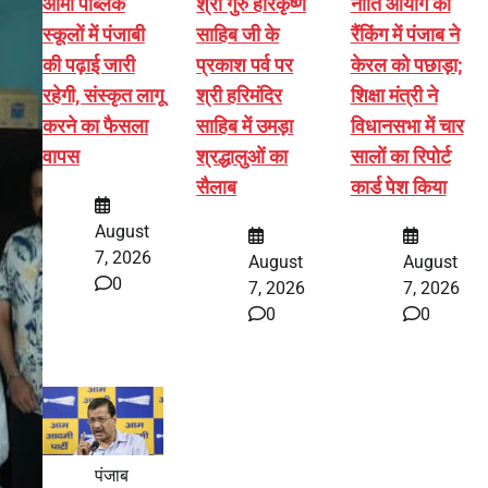
आर्मी पब्लिक
श्री गुरु हरिकृष्ण
नीति आयोग की
स्कूलों में पंजाबी
साहिब जी के
रैंकिंग में पंजाब ने
की पढ़ाई जारी
प्रकाश पर्व पर
केरल को पछाड़ा;
रहेगी, संस्कृत लागू
श्री हरिमंदिर
शिक्षा मंत्री ने
करने का फैसला
साहिब में उमड़ा
विधानसभा में चार
वापस
श्रद्धालुओं का
सालों का रिपोर्ट
सैलाब
कार्ड पेश किया
August
7, 2026
August
August
0
7, 2026
7, 2026
0
0
पंजाब