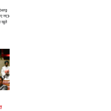
nberg
िए नए
 खुले
त