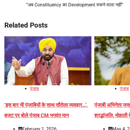
navigation
“अब Constituency का Development रुकने वाला नहीं”
Related Posts
पंजाब
पंजाब
‘इस बार भी पंजाबियों के साथ सौतेला व्यवहार…’,
पंजाबी अभिनेता जसव
बजट पर बोले पंजाब CM भगवंत मान
श्रद्धांजलि, मोहाली
February 1, 2026
May 4, 