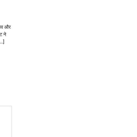
चिव और
ट ने
[…]