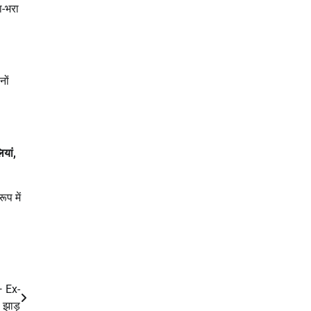
ा-भरा
नों
यां
,
ूप में
— Ex-
झाड़ू