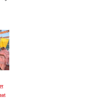
पर
sat