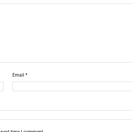
Email
*
 next time I comment.