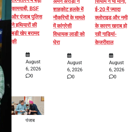
तरनतारन में बड़ी
अमन अरोड़ा ने
सियाम ने भी माना,
कामयाबी, BSF
शाहकोट हलके में
ई-20 में ज्यादा
और पंजाब पुलिस
नौकरियों के मामले
क्लोराइड और नमी
ने हथियारों की
में कांग्रेसी
के कारण खराब हो
बड़ी खेप बरामद
विधायक लाडी को
रही गाड़ियां-
की
घेरा
केजरीवाल
August
August
August
6, 2026
6, 2026
6, 2026
0
0
0
पंजाब