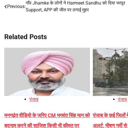
गाँव Jhamke के लोगों ने Harmeet Sandhu को दिया भरपूर
Post
Previous:
Support, APP की जीत पर लगाई मुहर
navigation
Related Posts
पंजाब
पंजाब
मनगढ़ंत वीडियो के जरिए CM भगवंत सिंह मान को
पंजाब के कई जिलों 
बदनाम करने की साजिश किसी भी कीमत पर
अलर्ट, भीषण गर्मी से