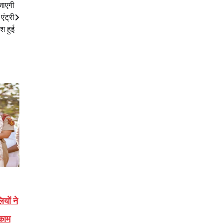
जाएगी
ंट्री
श हुई
यों ने
ाकाम