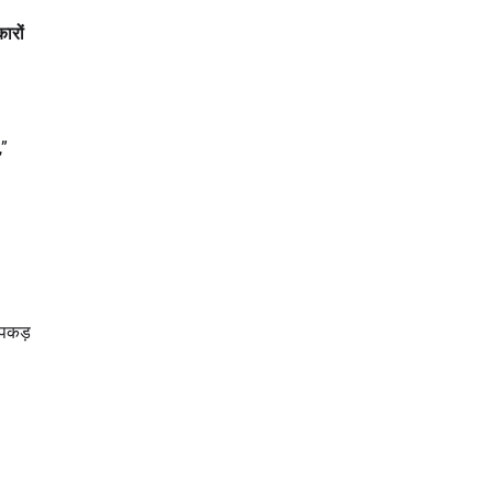
ारों
,”
 पकड़