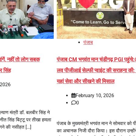
पंजाब
ांगें, नहीं तो लोग सबक
पंजाब CM भगवंत मान चंडीगढ़ PGI पहुंचे
र सिंह
लव पीजीआई सेल्फी प्वाइंट की सराहना की; 
यहां सेवा और सीखने की मिसाल
 2026
February 10, 2026
0
ल्याण मंत्री डॉ. बलबीर सिंह ने
 रवनीत सिंह बिट्टू पर तीखा हमला
पंजाब के मुख्यमंत्री भगवंत मान ने सोमवार को
मांगने की नसीहत […]
का अचानक निजी दौरा किया। इस दौरान उन्होंन