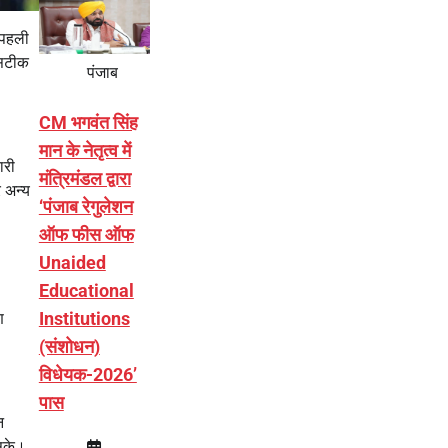
 पहली
 सटीक
पंजाब
CM भगवंत सिंह
मान के नेतृत्व में
ारी
मंत्रिमंडल द्वारा
 अन्य
‘पंजाब रेगुलेशन
ऑफ फीस ऑफ
Unaided
Educational
Institutions
ण
(संशोधन)
विधेयक-2026’
पास
न
 सके।