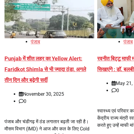
पंजाब
पंजाब
Punjab में शीत लहर का Yellow Alert:
रवनीत बिट्टू माफी म
Faridkot Shimla से भी ज्यादा ठंडा, अगले
सिखाएंगे : डॉ. बलबी
तीन दिन और बढ़ेगी सर्दी
May 21,
0
November 30, 2025
0
स्वास्थ्य एवं परिवार क
केंद्रीय राज्य मंत्री
पंजाब और चंडीगढ़ में ठंड लगातार बढ़ती जा रही है।
करते हुए उन्हें माफी 
मौसम विभाग (IMD) ने आज और कल के लिए Cold