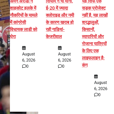
अमन अरोड़ा ने
सियाम ने भी माना,
यह सिर्फ एक
शाहकोट हलके में
ई-20 में ज्यादा
सड़क प्रोजेक्ट
नौकरियों के मामले
क्लोराइड और नमी
नहीं है, यह लाखों
में कांग्रेसी
के कारण खराब हो
श्रद्धालुओं,
विधायक लाडी को
रही गाड़ियां-
किसानों,
घेरा
केजरीवाल
व्यापारियों और
रोजाना यात्रियों
के लिए एक
August
August
लाइफलाइन है:
6, 2026
6, 2026
कंग
0
0
August
6, 2026
0