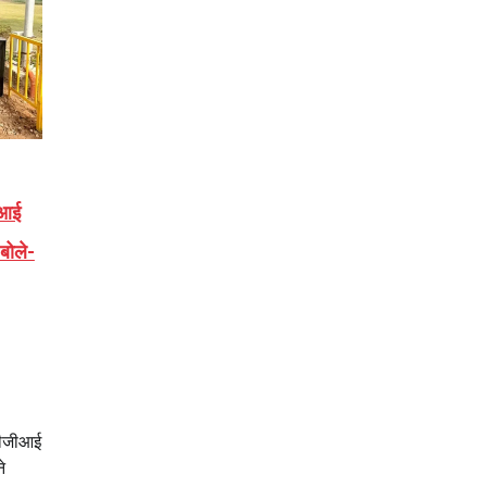
:आई
बोले-
 पीजीआई
े