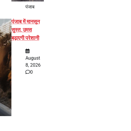
पंजाब
पंजाब में मानसून
सुस्त, उमस
बढ़ाएगी परेशानी
August
8, 2026
0