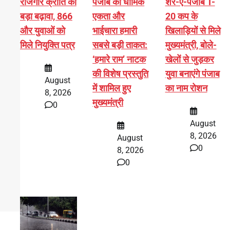
रोजगार क्रांति को
पंजाब की धार्मिक
शेर-ए-पंजाब T-
बड़ा बढ़ावा, 866
एकता और
20 कप के
और युवाओं को
भाईचारा हमारी
खिलाड़ियों से मिले
मिले नियुक्ति पत्र
सबसे बड़ी ताकत:
मुख्यमंत्री, बोले-
‘हमारे राम’ नाटक
खेलों से जुड़कर
की विशेष प्रस्तुति
युवा बनाएंगे पंजाब
August
में शामिल हुए
का नाम रोशन
8, 2026
मुख्यमंत्री
0
August
8, 2026
August
a
0
8, 2026
0