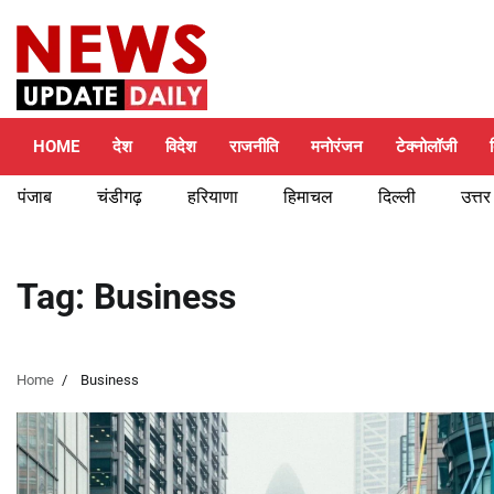
Skip
Saturday, August 8, 2026
to
content
HOME
देश
विदेश
राजनीति
मनोरंजन
टेक्नोलॉजी
पंजाब
चंडीगढ़
हरियाणा
हिमाचल
दिल्ली
उत्तर
Tag:
Business
Home
Business