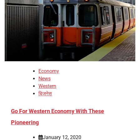
Economy
News
Western
बिजनेस
Go For Western Economy With These
Pioneering
January 12, 2020