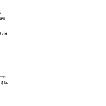
क
ियां
 लेते
वागत
हैं कि