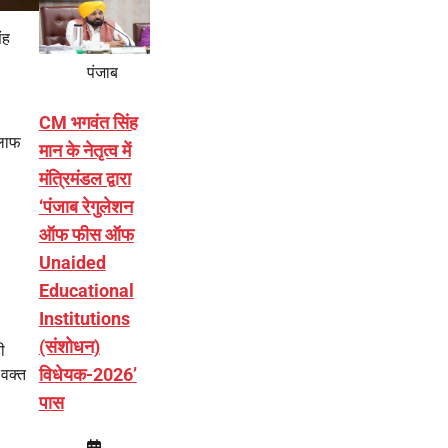
ंह
पंजाब
CM भगवंत सिंह
िलाफ
मान के नेतृत्व में
मंत्रिमंडल द्वारा
‘पंजाब रेगुलेशन
ऑफ फीस ऑफ
Unaided
Educational
Institutions
(संशोधन)
ी
विधेयक-2026’
 वक्त
पास