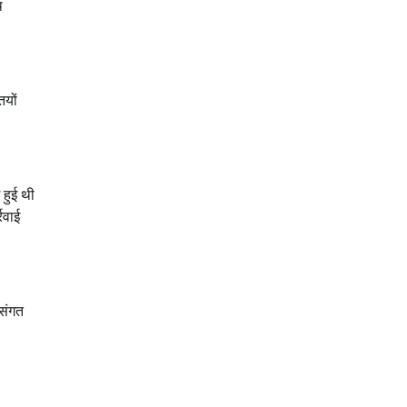
थ
ियों
 हुई थी
रवाई
 संगत