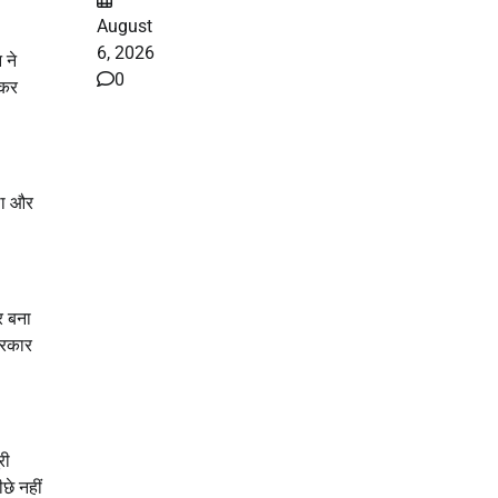
August
6, 2026
 ने
0
 कर
ूठा और
र बना
सरकार
री
छे नहीं