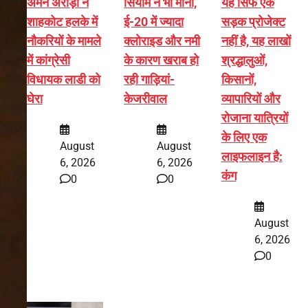
अमन अरोड़ा ने
सियाम ने भी माना,
यह सिर्फ एक
शाहकोट हलके में
ई-20 में ज्यादा
सड़क प्रोजेक्ट
नौकरियों के मामले
क्लोराइड और नमी
नहीं है, यह लाखों
में कांग्रेसी
के कारण खराब हो
श्रद्धालुओं,
विधायक लाडी को
रही गाड़ियां-
किसानों,
घेरा
केजरीवाल
व्यापारियों और
रोजाना यात्रियों
के लिए एक
August
August
लाइफलाइन है:
6, 2026
6, 2026
कंग
0
0
August
6, 2026
0