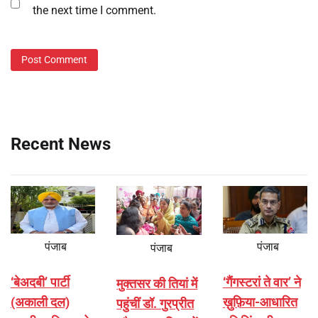
the next time I comment.
Recent News
पंजाब
पंजाब
पंजाब
‘बेअदबी’ पार्टी
‘गैंगस्टरां ते वार’ ने
मुक्तसर की तियां में
(अकाली दल)
ख़ुफ़िया-आधारित
पहुंचीं डॉ. गुरप्रीत