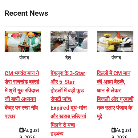
Recent News
पंजाब
देश
पंजाब
CM भगवंत मान ने
बेंगलुरु के 3-Star
दिल्ली में CM मान
डेरा सचखंड बल्लां
और 5-Star
की अहम बैठकें,
में श्री गुरु रविदास
होटलों में बड़ी फूड
धान से लेकर
जी बाणी अध्ययन
सेफ्टी जांच,
बिजली और गुरबाणी
केंद्र पर रखा नींव
Expired दूध-मांस
तक उठाए पंजाब के
पत्थर
और खराब सब्जियां
मुद्दे
मिलने से मचा
August
August
हड़कंप
9, 2026
9, 2026