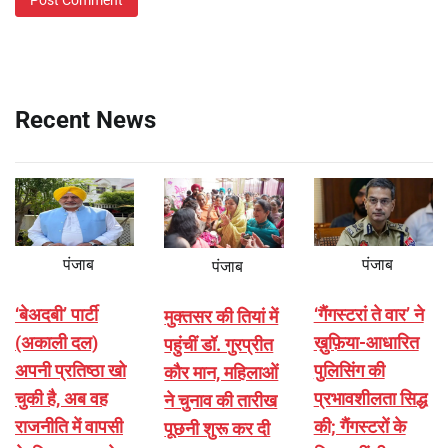
Recent News
पंजाब
पंजाब
पंजाब
‘बेअदबी’ पार्टी
‘गैंगस्टरां ते वार’ ने
मुक्तसर की तियां में
(अकाली दल)
ख़ुफ़िया-आधारित
पहुंचीं डॉ. गुरप्रीत
अपनी प्रतिष्ठा खो
पुलिसिंग की
कौर मान, महिलाओं
चुकी है, अब वह
प्रभावशीलता सिद्ध
ने चुनाव की तारीख
राजनीति में वापसी
की; गैंगस्टरों के
पूछनी शुरू कर दी