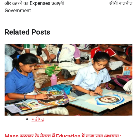
और ठहरने का Expenses उठाएगी
सीधी बातचीत
Government
Related Posts
चंडीगढ़
Mann सरकार के नेतृत्व में Education में जुड़ा नया अधयाय :