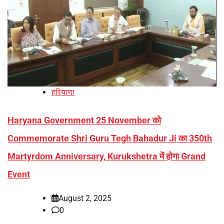
हरियाणा
Haryana Government 25 November को
Commemorate Shri Guru Tegh Bahadur Ji का 350th
Martyrdom Anniversary, Kurukshetra में होगा Grand
Event
August 2, 2025
0