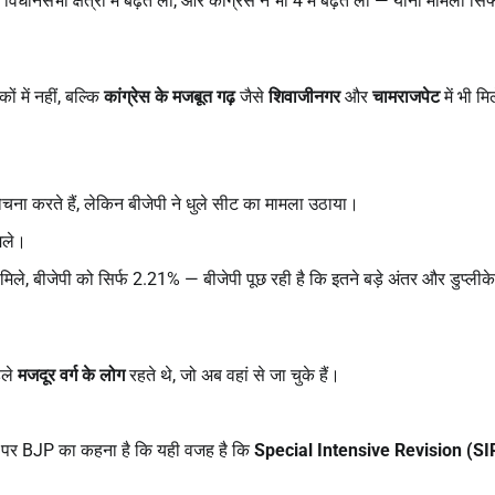
4 विधानसभा क्षेत्रों में बढ़त ली, और कांग्रेस ने भी 4 में बढ़त ली — यानी मामला सिर्
 में नहीं, बल्कि
कांग्रेस के मजबूत गढ़
जैसे
शिवाजीनगर
और
चामराजपेट
में भी म
ना करते हैं, लेकिन बीजेपी ने धुले सीट का मामला उठाया।
िले।
िले, बीजेपी को सिर्फ 2.21% — बीजेपी पूछ रही है कि इतने बड़े अंतर और डुप्लीक
हले
मजदूर वर्ग के लोग
रहते थे, जो अब वहां से जा चुके हैं।
िस पर BJP का कहना है कि यही वजह है कि
Special Intensive Revision (SI