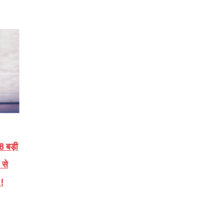
 बड़ी
 से
!