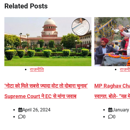
Related Posts
राजनीति
राजनी
‘नोटा को मिले सबसे ज्यादा वोट तो दोबारा चुनाव’
MP Raghav Chadha
Supreme Court ने EC से मांगा जवाब
स्वागत, बोले- “यह मे
April 26, 2024
January
0
0