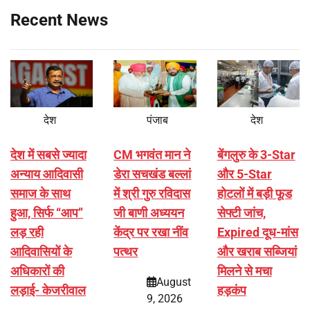
Recent News
देश
पंजाब
देश
देश में सबसे ज्यादा
CM भगवंत मान ने
बेंगलुरु के 3-Star
अन्याय आदिवासी
डेरा सचखंड बल्लां
और 5-Star
समाज के साथ
में श्री गुरु रविदास
होटलों में बड़ी फूड
हुआ, सिर्फ ‘‘आप’’
जी बाणी अध्ययन
सेफ्टी जांच,
लड़ रही
केंद्र पर रखा नींव
Expired दूध-मांस
आदिवासियों के
पत्थर
और खराब सब्जियां
अधिकारों की
मिलने से मचा
August
लड़ाई- केजरीवाल
हड़कंप
9, 2026