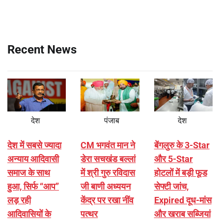
Recent News
देश
पंजाब
देश
देश में सबसे ज्यादा
CM भगवंत मान ने
बेंगलुरु के 3-Star
अन्याय आदिवासी
डेरा सचखंड बल्लां
और 5-Star
समाज के साथ
में श्री गुरु रविदास
होटलों में बड़ी फूड
हुआ, सिर्फ ‘‘आप’’
जी बाणी अध्ययन
सेफ्टी जांच,
लड़ रही
केंद्र पर रखा नींव
Expired दूध-मांस
आदिवासियों के
पत्थर
और खराब सब्जियां