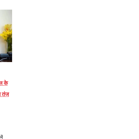
ल के
ा तंज
ें