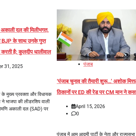
में अकाली दल की मिलीभगत,
ी BJP के साथ उनके गुप्त
श करती है: कुलदीप धालीवाल
पंजाब
r 31, 2025
‘पंजाब चुनाव की तैयारी शुरू…’ अशोक मित्त
ठिकानों पर ED की रेड पर CM मान ने कस
 के मुख्य प्रवक्ता और विधायक
ल ने भाजपा की लीडरशिप वाली
April 15, 2026
िरोमणि अकाली दल (SAD) पर
0
पंजाब में आम आदमी पार्टी के नेता और राज्यसभा म