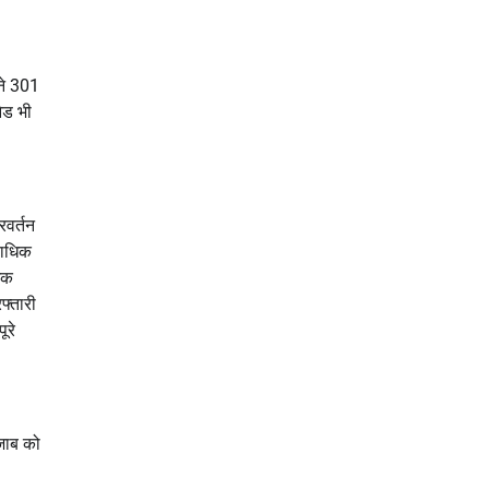
 ने 301
ेड भी
रवर्तन
राधिक
्मक
फ्तारी
ूरे
ंजाब को