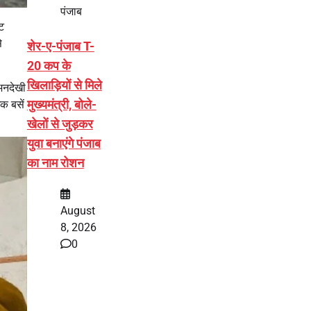
पंजाब
ट
े
शेर-ए-पंजाब T-
20 कप के
खिलाड़ियों से मिले
 अनदेखी
मुख्यमंत्री, बोले-
क बसें
खेलों से जुड़कर
युवा बनाएंगे पंजाब
का नाम रोशन
August
8, 2026
0