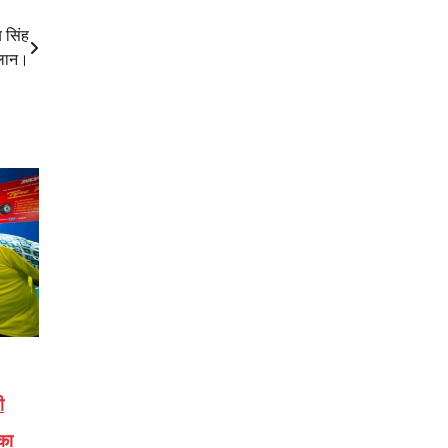
 सिंह
ऐलान।
ी
 का