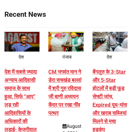
Recent News
देश
पंजाब
देश
देश में सबसे ज्यादा
CM भगवंत मान ने
बेंगलुरु के 3-Star
अन्याय आदिवासी
डेरा सचखंड बल्लां
और 5-Star
समाज के साथ
में श्री गुरु रविदास
होटलों में बड़ी फूड
हुआ, सिर्फ ‘‘आप’’
जी बाणी अध्ययन
सेफ्टी जांच,
लड़ रही
केंद्र पर रखा नींव
Expired दूध-मांस
आदिवासियों के
पत्थर
और खराब सब्जियां
अधिकारों की
मिलने से मचा
August
लड़ाई- केजरीवाल
हड़कंप