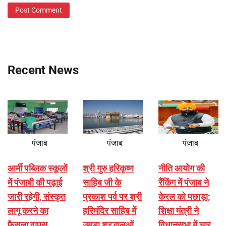
Recent News
पंजाब
पंजाब
पंजाब
आर्मी पब्लिक स्कूलों
श्री गुरु हरिकृष्ण
नीति आयोग की
में पंजाबी की पढ़ाई
साहिब जी के
रैंकिंग में पंजाब ने
जारी रहेगी, संस्कृत
प्रकाश पर्व पर श्री
केरल को पछाड़ा;
लागू करने का
हरिमंदिर साहिब में
शिक्षा मंत्री ने
फैसला वापस
उमड़ा श्रद्धालुओं
विधानसभा में चार