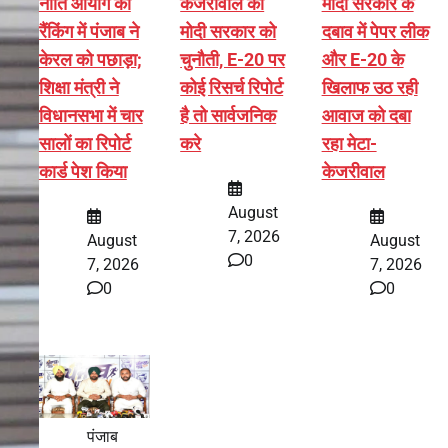
नीति आयोग की
केजरीवाल की
मोदी सरकार के
रैंकिंग में पंजाब ने
मोदी सरकार को
दबाव में पेपर लीक
केरल को पछाड़ा;
चुनौती, E-20 पर
और E-20 के
शिक्षा मंत्री ने
कोई रिसर्च रिपोर्ट
खिलाफ उठ रही
विधानसभा में चार
है तो सार्वजनिक
आवाज को दबा
सालों का रिपोर्ट
करे
रहा मेटा-
कार्ड पेश किया
केजरीवाल
August
7, 2026
August
August
0
7, 2026
7, 2026
0
0
पंजाब