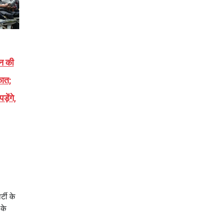
न की
कात;
ड़ेंगे,
टी के
 के