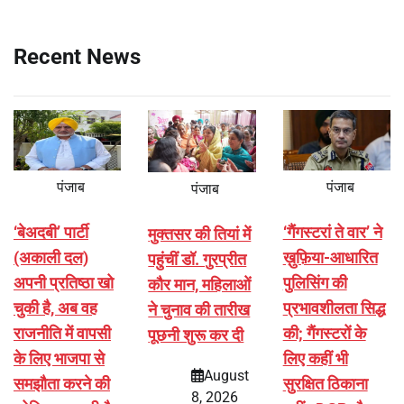
Recent News
पंजाब
पंजाब
पंजाब
‘बेअदबी’ पार्टी
‘गैंगस्टरां ते वार’ ने
मुक्तसर की तियां में
(अकाली दल)
ख़ुफ़िया-आधारित
पहुंचीं डॉ. गुरप्रीत
अपनी प्रतिष्ठा खो
पुलिसिंग की
कौर मान, महिलाओं
चुकी है, अब वह
प्रभावशीलता सिद्ध
ने चुनाव की तारीख
राजनीति में वापसी
की; गैंगस्टरों के
पूछनी शुरू कर दी
के लिए भाजपा से
लिए कहीं भी
August
समझौता करने की
सुरक्षित ठिकाना
8, 2026