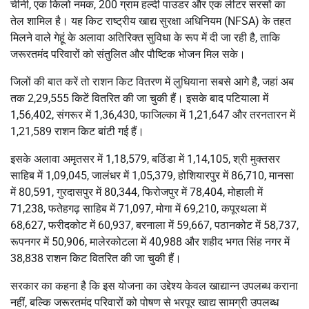
चीनी, एक किलो नमक, 200 ग्राम हल्दी पाउडर और एक लीटर सरसों का
तेल शामिल है। यह किट राष्ट्रीय खाद्य सुरक्षा अधिनियम (NFSA) के तहत
मिलने वाले गेहूं के अलावा अतिरिक्त सुविधा के रूप में दी जा रही है, ताकि
जरूरतमंद परिवारों को संतुलित और पौष्टिक भोजन मिल सके।
जिलों की बात करें तो राशन किट वितरण में लुधियाना सबसे आगे है, जहां अब
तक 2,29,555 किटें वितरित की जा चुकी हैं। इसके बाद पटियाला में
1,56,402, संगरूर में 1,36,430, फाजिल्का में 1,21,647 और तरनतारन में
1,21,589 राशन किट बांटी गई हैं।
इसके अलावा अमृतसर में 1,18,579, बठिंडा में 1,14,105, श्री मुक्तसर
साहिब में 1,09,045, जालंधर में 1,05,379, होशियारपुर में 86,710, मानसा
में 80,591, गुरदासपुर में 80,344, फिरोजपुर में 78,404, मोहाली में
71,238, फतेहगढ़ साहिब में 71,097, मोगा में 69,210, कपूरथला में
68,627, फरीदकोट में 60,937, बरनाला में 59,667, पठानकोट में 58,737,
रूपनगर में 50,906, मालेरकोटला में 40,988 और शहीद भगत सिंह नगर में
38,838 राशन किट वितरित की जा चुकी हैं।
सरकार का कहना है कि इस योजना का उद्देश्य केवल खाद्यान्न उपलब्ध कराना
नहीं, बल्कि जरूरतमंद परिवारों को पोषण से भरपूर खाद्य सामग्री उपलब्ध