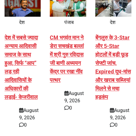
देश
पंजाब
देश
देश में सबसे ज्यादा
CM भगवंत मान ने
बेंगलुरु के 3-Star
अन्याय आदिवासी
डेरा सचखंड बल्लां
और 5-Star
समाज के साथ
में श्री गुरु रविदास
होटलों में बड़ी फूड
हुआ, सिर्फ ‘‘आप’’
जी बाणी अध्ययन
सेफ्टी जांच,
लड़ रही
केंद्र पर रखा नींव
Expired दूध-मांस
आदिवासियों के
पत्थर
और खराब सब्जियां
अधिकारों की
मिलने से मचा
August
लड़ाई- केजरीवाल
हड़कंप
9, 2026
0
August
August
9, 2026
9, 2026
0
0