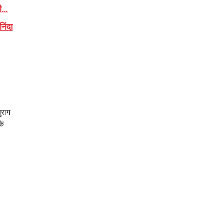
ही…
िंदा
ुराग
के