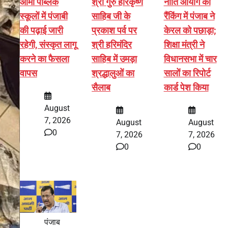
आर्मी पब्लिक
श्री गुरु हरिकृष्ण
नीति आयोग की
स्कूलों में पंजाबी
साहिब जी के
रैंकिंग में पंजाब ने
की पढ़ाई जारी
प्रकाश पर्व पर
केरल को पछाड़ा;
रहेगी, संस्कृत लागू
श्री हरिमंदिर
शिक्षा मंत्री ने
करने का फैसला
साहिब में उमड़ा
विधानसभा में चार
वापस
श्रद्धालुओं का
सालों का रिपोर्ट
सैलाब
कार्ड पेश किया
August
7, 2026
August
August
0
7, 2026
7, 2026
0
0
पंजाब