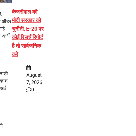
केजरीवाल की
ं,
मोदी सरकार को
न ऑर्डर
चुनौती, E-20 पर
ीआई
 अर्जी
कोई रिसर्च रिपोर्ट
है तो सार्वजनिक
करे
लाड़ी
August
 आकाश
7, 2026
बीआई
0
गी