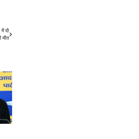
ें दो
ी मौत