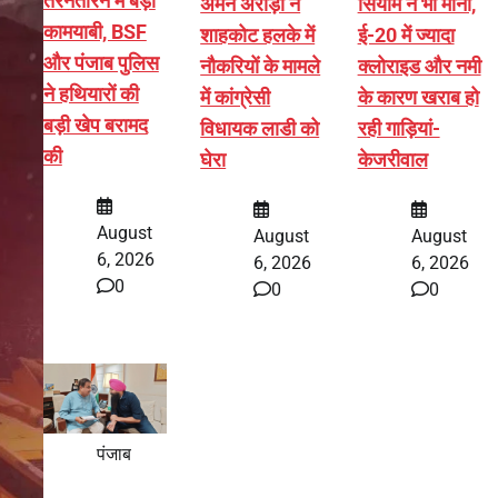
तरनतारन में बड़ी
अमन अरोड़ा ने
सियाम ने भी माना,
कामयाबी, BSF
शाहकोट हलके में
ई-20 में ज्यादा
और पंजाब पुलिस
नौकरियों के मामले
क्लोराइड और नमी
ने हथियारों की
में कांग्रेसी
के कारण खराब हो
बड़ी खेप बरामद
विधायक लाडी को
रही गाड़ियां-
की
घेरा
केजरीवाल
August
August
August
6, 2026
6, 2026
6, 2026
0
0
0
पंजाब