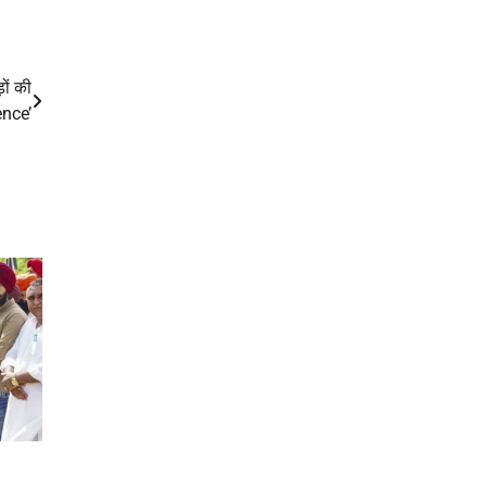
ों की
nce’