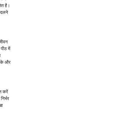
मित है।
बदलने
 जीवन
ीठ में
ि
 सके और
 करें
निर्भर
खा