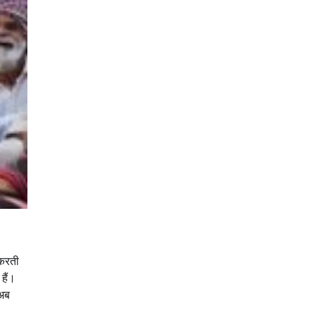
 करती
हैं।
 अब