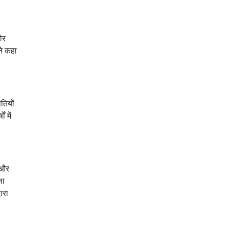
ोर
ने कहा
तियों
 में
ै और
ला
ारा