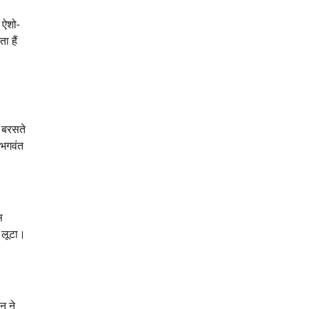
 ऐशो-
ा हैं
र बरसते
 भगवंत
स
े लूटा।
न ने