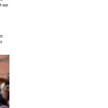
ने कहा
िए
िए