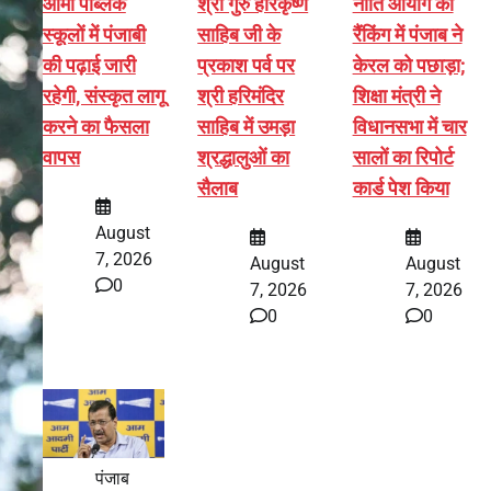
आर्मी पब्लिक
श्री गुरु हरिकृष्ण
नीति आयोग की
स्कूलों में पंजाबी
साहिब जी के
रैंकिंग में पंजाब ने
की पढ़ाई जारी
प्रकाश पर्व पर
केरल को पछाड़ा;
रहेगी, संस्कृत लागू
श्री हरिमंदिर
शिक्षा मंत्री ने
करने का फैसला
साहिब में उमड़ा
विधानसभा में चार
वापस
श्रद्धालुओं का
सालों का रिपोर्ट
सैलाब
कार्ड पेश किया
August
7, 2026
August
August
0
7, 2026
7, 2026
0
0
पंजाब