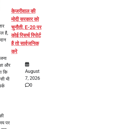
केजरीवाल की
मोदी सरकार को
तार
चुनौती, E-20 पर
ल है,
कोई रिसर्च रिपोर्ट
रदान
है तो सार्वजनिक
करे
ोजना
्षा और
August
हा कि
7, 2026
िसी भी
0
र्क
 की
समय पर