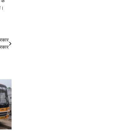
 के
गी।
 सरकार
सरकार