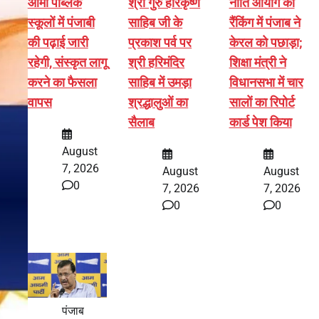
आर्मी पब्लिक
श्री गुरु हरिकृष्ण
नीति आयोग की
स्कूलों में पंजाबी
साहिब जी के
रैंकिंग में पंजाब ने
की पढ़ाई जारी
प्रकाश पर्व पर
केरल को पछाड़ा;
रहेगी, संस्कृत लागू
श्री हरिमंदिर
शिक्षा मंत्री ने
करने का फैसला
साहिब में उमड़ा
विधानसभा में चार
वापस
श्रद्धालुओं का
सालों का रिपोर्ट
सैलाब
कार्ड पेश किया
August
7, 2026
August
August
0
7, 2026
7, 2026
0
0
पंजाब