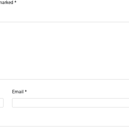
 marked
*
Email
*