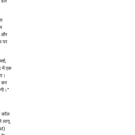
ो हल
ृत
ाल
ा और
य पर
र्श,
 में एक
ेगा।
त कर
एगी।”
पर कॉल
े लागू
at)